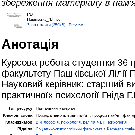
збереження матеріалу в пам’я
PDF
Пашківська_Л.П..pdf
Завантажити (250kB)
|
Preview
Анотація
Курсова робота студентки 36 г
факультету Пашківської Лілії П
Науковий керівник: старший в
практичноїх психології Гніда Г.
Тип ресурсу:
Навчальний матеріал
Ключові слова:
Природа пам'яті, види пам'яті, процеси пам'яті, факто
Класифікатор:
B Філософія, психологія, релігія
>
BF Психологія
Відділи:
Соціально-психологічний факультет
>
Кафедра соціал