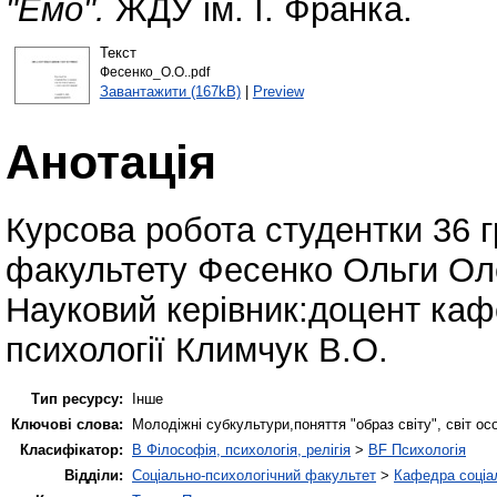
"Емо".
ЖДУ ім. І. Франка.
Текст
Фесенко_О.О..pdf
Завантажити (167kB)
|
Preview
Анотація
Курсова робота студентки 36 г
факультету Фесенко Ольги Ол
Науковий керівник:доцент каф
психології Климчук В.О.
Тип ресурсу:
Інше
Ключові слова:
Молодіжні субкультури,поняття "образ світу", світ ос
Класифікатор:
B Філософія, психологія, релігія
>
BF Психологія
Відділи:
Соціально-психологічний факультет
>
Кафедра соціал