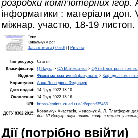
розробки комп’ютерних ігор.
А
інформатики : матеріали доп. V
міжнар. участю, 18-19 листоп. 
Текст
Ковальчук А.pdf
Завантажити (725kB)
|
Preview
Тип ресурсу:
Стаття
Класифікатор:
Q Наука
>
QA Математика
>
QA75 Електронні комп'ю
Відділи:
Фізико-математичний факультет
>
Кафедра комп’ютер
Користувач:
Анна Леонідівна Федорчук
Дата подачі:
14 Груд 2022 13:10
Оновлення:
14 Груд 2022 13:16
URI:
https://eprints.zu.edu.ua/id/eprint/35463
Ковальчук Анастасія
,
Федорчук А. Л.
Платформи для 
ДСТУ 8302:2015:
доп. VІ Всеукр. наук.-практ. конф. з міжнар. участю
Дії ​​(потрібно ввійти)