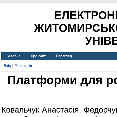
ЕЛЕКТРОН
ЖИТОМИРСЬК
УНІВ
Головна
Про сайт
Перегляд
Вхід
Реєстрація
Платформи для р
Ковальчук Анастасія
,
Федорчук