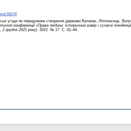
print/35570
ькі угоди як передумова створення держави Ватикан.
Літописець. Випус
тичної конференції «Права людини: історичний вимір і сучасні тенденції
 2 грудня 2021 року)
. 2022. № 17. С. 41–44.