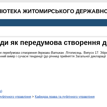
ЛІОТЕКА ЖИТОМИРСЬКОГО ДЕРЖАВНО
оди як передумова створення 
як передумова створення держави Ватикан.
Літописець. Випуск 17: Збір
ний вимір і сучасні тенденції (до річниці прийняття Загальної деклараці
е)
 публічного управління
>
Кафедра права та публічного управління