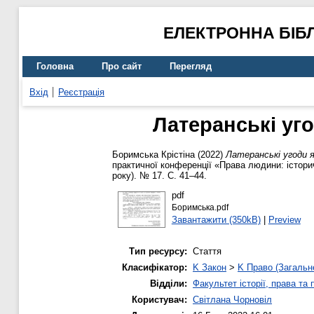
ЕЛЕКТРОННА БІБ
Головна
Про сайт
Перегляд
Вхід
Реєстрація
Латеранські уг
Боримська Крістіна
(2022)
Латеранські угоди 
практичної конференції «Права людини: історич
року). № 17. С. 41–44.
pdf
Боримська.pdf
Завантажити (350kB)
|
Preview
Тип ресурсу:
Стаття
Класифікатор:
K Закон
>
K Право (Загальн
Відділи:
Факультет історії, права та
Користувач:
Світлана Чорновіл