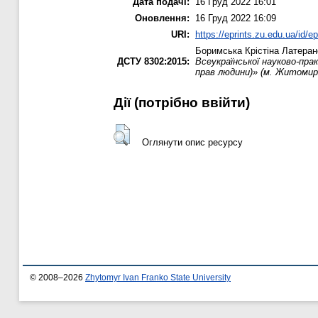
Дата подачі:
16 Груд 2022 16:01
Оновлення:
16 Груд 2022 16:09
URI:
https://eprints.zu.edu.ua/id/e
Боримська Крістіна
Латеранс
ДСТУ 8302:2015:
Всеукраїнської науково-прак
прав людини)» (м. Житомир,
Дії ​​(потрібно ввійти)
Оглянути опис ресурсу
© 2008–2026
Zhytomyr Ivan Franko State University