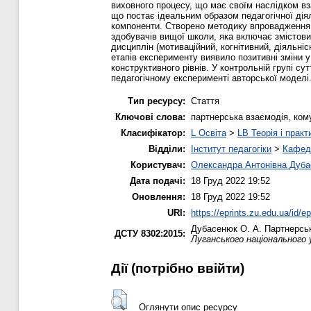
виховного процесу, що має своїм наслідком вза
що постає ідеальним образом педагогічної дія
компоненти. Створено методику впровадження м
здобувачів вищої школи, яка включає змістови
дисциплін (мотиваційний, когнітивний, діяльн
етапів експерименту виявило позитивні зміни у
конструктивного рівнів. У контрольній групі с
педагогічному експерименті авторської моделі
Тип ресурсу:
Стаття
Ключові слова:
партнерська взаємодія, кому
Класифікатор:
L Освіта
>
LB Теорія і практ
Відділи:
Інститут педагогіки
>
Кафедр
Користувач:
Олександра Антонівна Дуб
Дата подачі:
18 Груд 2022 19:52
Оновлення:
18 Груд 2022 19:52
URI:
https://eprints.zu.edu.ua/id/e
Дубасенюк О. А.
Партнерськ
ДСТУ 8302:2015:
Луганського національного
Дії ​​(потрібно ввійти)
Оглянути опис ресурсу