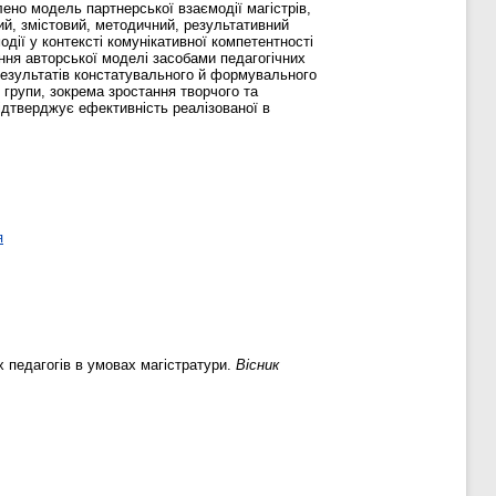
лено модель партнерської взаємодії магістрів,
ий, змістовий, методичний, результативний
ії у контексті комунікативної компетентності
ння авторської моделі засобами педагогічних
 результатів констатувального й формувального
 групи, зокрема зростання творчого та
підтверджує ефективність реалізованої в
я
 педагогів в умовах магістратури.
Вісник