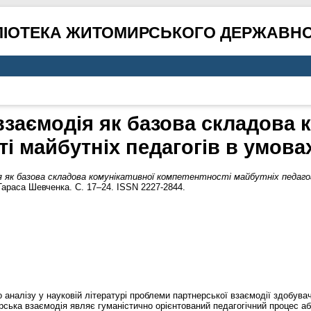
ЛІОТЕКА ЖИТОМИРСЬКОГО ДЕРЖАВНО
заємодія як базова складова 
і майбутніх педагогів в умова
 як базова складова комунікативної компетентності майбутніх педаго
Тараса Шевченка. С. 17–24. ISSN 2227-2844.
 аналізу у науковій літературі проблеми партнерської взаємодії здобувач
ська взаємодія являє гуманістично орієнтований педагогічний процес або