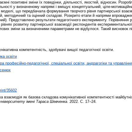
ємні позитивні зміни їх поведінки, діяльності, якостей, відносин. Розроб
льності у визначеному напрямі і вміщує концептуальний, ціле-мотиваційн
оделі, що передбачала формування творчого рівня партнерської взаємод
й, методичний та оцінний складові. Розкрито етапи й напрями впровадже
існий). Представлено результати педагогічного експерименту. Порівняння
 рівнях розвитку партнерської взаємодії респондентів експериментальної
уттєвих зміни за визначеними параметрами не відбулося. Такий висновок 
.
нікативна компетентність, здобувачі вищої педагогічної освіти.
ика освіти
а професійно-педагогічної, спеціальної освіти, андрагогіки та управлінн
асенюк
print/35602
а взаємодія як базова складова комунікативної компетентності майбутніх
 університету імені Тараса Шевченка
. 2022. С. 17–24.