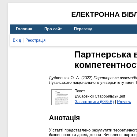
ЕЛЕКТРОННА БІБ
Головна
Про сайт
Перегляд
Вхід
Реєстрація
Партнерська в
компетентност
Дубасенюк О. А.
(2022)
Партнерська взаємодія
Луганського національного університету імені 
Текст
Дубасенюк Старобільськ .pdf
Завантажити (636kB)
|
Preview
Анотація
У статті представлено результати теоретичного
базові поняття дослідження. Виявлено: партнер