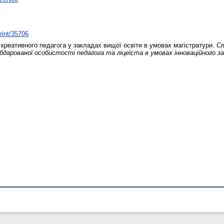
print/35706
 креативного педагога у закладах вищої освіти в умовах магістратури.
Ст
обдарованої особистості педагога та ліцеїста в умовах інноваційного за