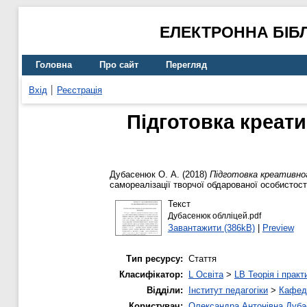
ЕЛЕКТРОННА БІБ
Головна
Про сайт
Перегляд
Вхід
Реєстрація
Підготовка креати
Дубасенюк О. А.
(2018)
Підготовка креативног
самореалізації творчої обдарованої особистості
Текст
Дубасенюк облліцей.pdf
Завантажити (386kB)
|
Preview
Тип ресурсу:
Стаття
Класифікатор:
L Освіта
>
LB Теорія і практ
Відділи:
Інститут педагогіки
>
Кафедр
Користувач:
Олександра Антонівна Дуб