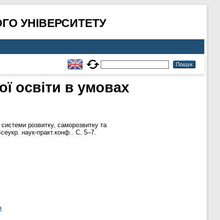
ГО УНІВЕРСИТЕТУ
ої освіти в умовах
системи розвитку, саморозвитку та
сеукр. наук-практ.конф.. С. 5–7.
я