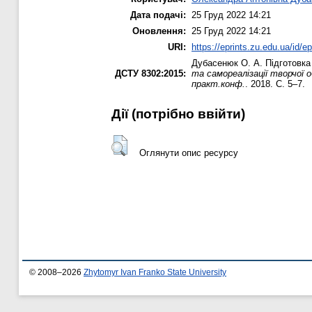
Дата подачі:
25 Груд 2022 14:21
Оновлення:
25 Груд 2022 14:21
URI:
https://eprints.zu.edu.ua/id/e
Дубасенюк О. А.
Підготовка
ДСТУ 8302:2015:
та самореалізації творчої 
практ.конф.
. 2018. С. 5–7.
Дії ​​(потрібно ввійти)
Оглянути опис ресурсу
© 2008–2026
Zhytomyr Ivan Franko State University