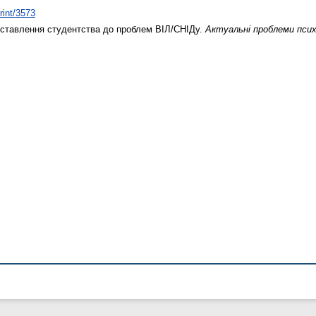
rint/3573
ставлення студентства до проблем ВІЛ/СНІДу.
Актуальні проблеми псих