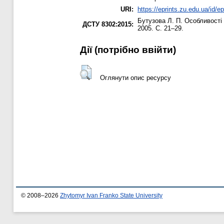
URI:
https://eprints.zu.edu.ua/id/ep
Бутузова Л. П.
Особливості 
ДСТУ 8302:2015:
2005. С. 21–29.
Дії ​​(потрібно ввійти)
Оглянути опис ресурсу
© 2008–2026
Zhytomyr Ivan Franko State University