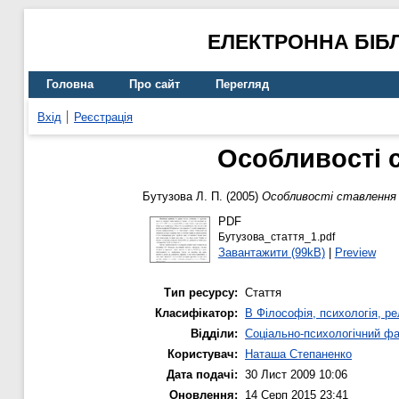
ЕЛЕКТРОННА БІБ
Головна
Про сайт
Перегляд
Вхід
Реєстрація
Особливості 
Бутузова Л. П.
(2005)
Особливості ставлення
PDF
Бутузова_стаття_1.pdf
Завантажити (99kB)
|
Preview
Тип ресурсу:
Стаття
Класифікатор:
B Філософія, психологія, рел
Відділи:
Соціально-психологічний ф
Користувач:
Наташа Степаненко
Дата подачі:
30 Лист 2009 10:06
Оновлення:
14 Серп 2015 23:41