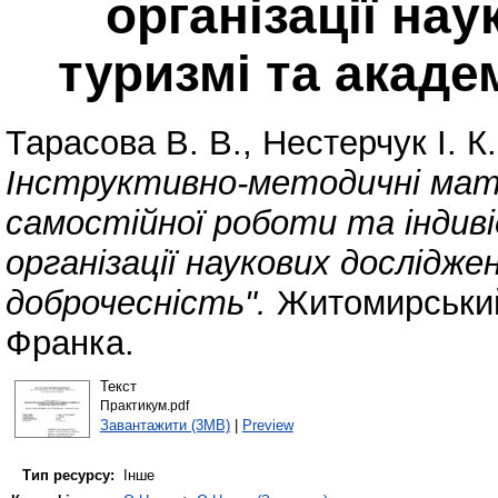
організації на
туризмі та акаде
Тарасова В. В.
,
Нестерчук І. К.
Інструктивно-методичні мат
самостійної роботи та індиві
організації наукових дослідже
доброчесність".
Житомирський 
Франка.
Текст
Практикум.pdf
Завантажити (3MB)
|
Preview
Тип ресурсу:
Інше