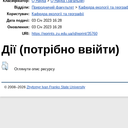
Класифікатор:
Q Наука
>
Q Наука (Загальне)
Відділи:
Природничий факультет
>
Кафедра екології та географ
Користувач:
Кафедра екології та географії
Дата подачі:
03 Січ 2023 16:28
Оновлення:
03 Січ 2023 16:28
URI:
https://eprints.zu.edu.ua/id/eprint/35760
Дії ​​(потрібно ввійти)
Оглянути опис ресурсу
© 2008–2026
Zhytomyr Ivan Franko State University