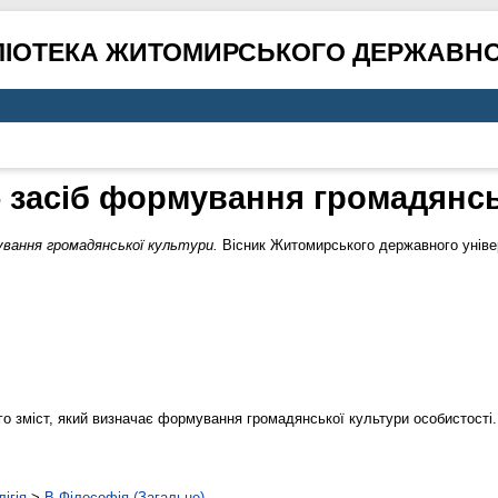
ЛІОТЕКА ЖИТОМИРСЬКОГО ДЕРЖАВНО
– засіб формування громадянсь
ування громадянської культури.
Вісник Житомирського державного універ
його зміст, який визначає формування громадянської культури особистості
ігія
>
B Філософія (Загальне)