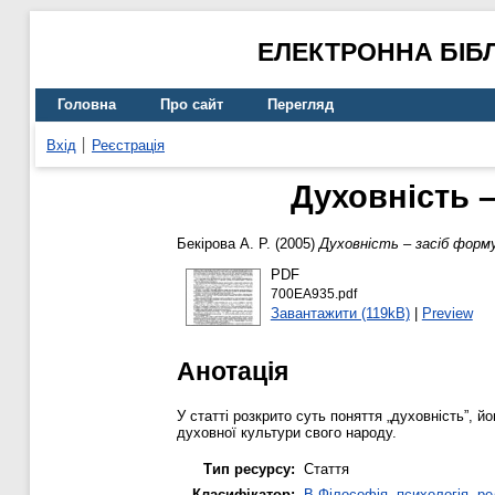
ЕЛЕКТРОННА БІБ
Головна
Про сайт
Перегляд
Вхід
Реєстрація
Духовність 
Бекірова А. Р.
(2005)
Духовність – засіб форм
PDF
700EA935.pdf
Завантажити (119kB)
|
Preview
Анотація
У статті розкрито суть поняття „духовність”, 
духовної культури свого народу.
Тип ресурсу:
Стаття
Класифікатор:
B Філософія, психологія, рел