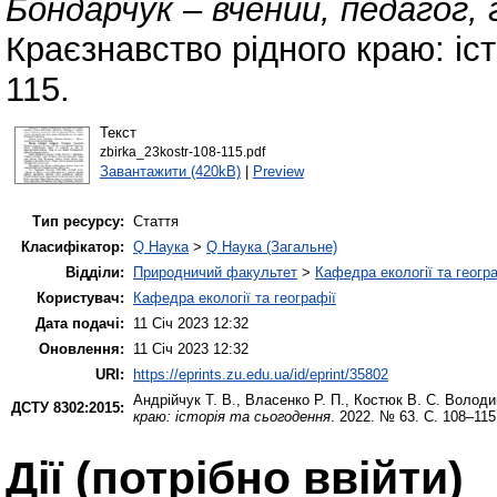
Бондарчук – вчений, педагог, 
Краєзнавство рідного краю: іст
115.
Текст
zbirka_23kostr-108-115.pdf
Завантажити (420kB)
|
Preview
Тип ресурсу:
Стаття
Класифікатор:
Q Наука
>
Q Наука (Загальне)
Відділи:
Природничий факультет
>
Кафедра екології та геогр
Користувач:
Кафедра екології та географії
Дата подачі:
11 Січ 2023 12:32
Оновлення:
11 Січ 2023 12:32
URI:
https://eprints.zu.edu.ua/id/eprint/35802
Андрійчук Т. В.
,
Власенко Р. П.
,
Костюк В. С.
Володим
ДСТУ 8302:2015:
краю: історія та сьогодення
. 2022. № 63. С. 108–115
Дії ​​(потрібно ввійти)