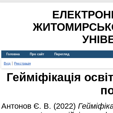
ЕЛЕКТРОН
ЖИТОМИРСЬК
УНІВ
Головна
Про сайт
Перегляд
Вхід
Реєстрація
Гейміфікація осві
п
Антонов Є. В.
(2022)
Гейміфіка