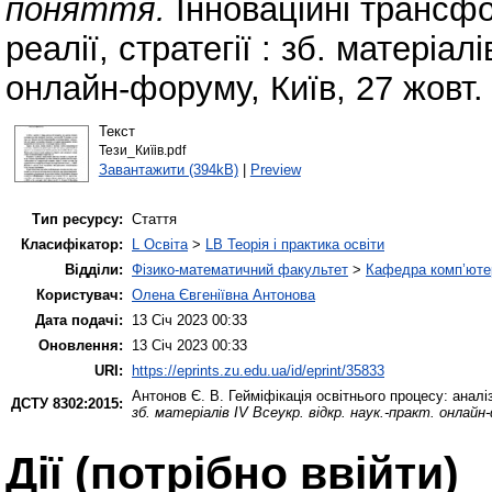
поняття.
Інноваційні трансфор
реалії, стратегії : зб. матеріал
онлайн-форуму, Київ, 27 жовт. 
Текст
Тези_Киїів.pdf
Завантажити (394kB)
|
Preview
Тип ресурсу:
Стаття
Класифікатор:
L Освіта
>
LB Теорія і практика освіти
Відділи:
Фізико-математичний факультет
>
Кафедра комп’ютер
Користувач:
Олена Євгеніївна Антонова
Дата подачі:
13 Січ 2023 00:33
Оновлення:
13 Січ 2023 00:33
URI:
https://eprints.zu.edu.ua/id/eprint/35833
Антонов Є. В.
Гейміфікація освітнього процесу: аналі
ДСТУ 8302:2015:
зб. матеріалів ІV Всеукр. відкр. наук.-практ. онлайн
Дії ​​(потрібно ввійти)