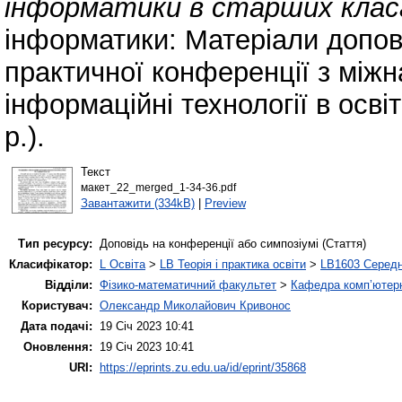
інформатики в старших клас
інформатики: Матеріали допові
практичної конференції з між
інформаційні технології в осві
р.).
Текст
макет_22_merged_1-34-36.pdf
Завантажити (334kB)
|
Preview
Тип ресурсу:
Доповідь на конференції або симпозіумі (Стаття)
Класифікатор:
L Освіта
>
LB Теорія і практика освіти
>
LB1603 Середн
Відділи:
Фізико-математичний факультет
>
Кафедра комп’ютерн
Користувач:
Олександр Миколайович Кривонос
Дата подачі:
19 Січ 2023 10:41
Оновлення:
19 Січ 2023 10:41
URI:
https://eprints.zu.edu.ua/id/eprint/35868