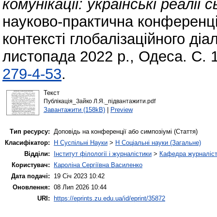
комунікації: українські реалії 
науково-практична конференці
контексті глобалізаційного діал
листопада 2022 р., Одеса. С. 
279-4-53
.
Текст
Публікація_Зайко Л.Я._підвантажити.pdf
Завантажити (158kB)
|
Preview
Тип ресурсу:
Доповідь на конференції або симпозіумі (Стаття)
Класифікатор:
H Суспільні Науки
>
H Соціальні науки (Загальне)
Відділи:
Інститут філології і журналістики
>
Кафедра журналіст
Користувач:
Кароліна Сергіївна Василенко
Дата подачі:
19 Січ 2023 10:42
Оновлення:
08 Лип 2026 10:44
URI:
https://eprints.zu.edu.ua/id/eprint/35872