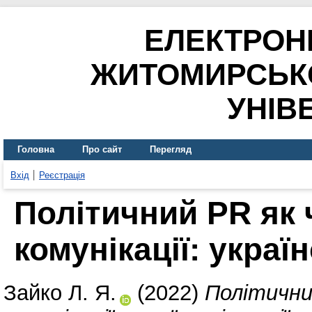
ЕЛЕКТРОН
ЖИТОМИРСЬК
УНІВ
Головна
Про сайт
Перегляд
Вхід
Реєстрація
Політичний PR як 
комунікації: украї
Зайко Л. Я.
(2022)
Політични