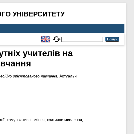
ГО УНІВЕРСИТЕТУ
тніх учителів на
авчання
сійно орієнтованого навчання.
Актуальні
гії, комунікативні вміння, критичне мислення,