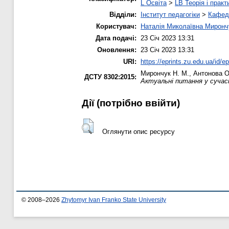
L Освіта
>
LB Теорія і практ
Відділи:
Інститут педагогіки
>
Кафедр
Користувач:
Наталія Миколаївна Миронч
Дата подачі:
23 Січ 2023 13:31
Оновлення:
23 Січ 2023 13:31
URI:
https://eprints.zu.edu.ua/id/e
Мирончук Н. М.
,
Антонова О
ДСТУ 8302:2015:
Актуальні питання у сучасн
Дії ​​(потрібно ввійти)
Оглянути опис ресурсу
© 2008–2026
Zhytomyr Ivan Franko State University