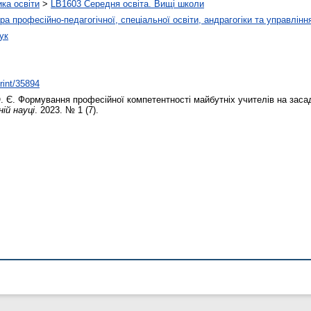
ика освіти
>
LB1603 Середня освіта. Вищі школи
а професійно-педагогічної, спеціальної освіти, андрагогіки та управлінн
ук
print/35894
. Є.
Формування професійної компетентності майбутніх учителів на заса
ій науці
. 2023. № 1 (7).