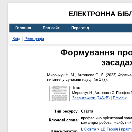
ЕЛЕКТРОННА БІБ
Головна
Про сайт
Перегляд
Вхід
Реєстрація
Формування проф
засада
Мирончук Н. М.
,
Антонова О. Є.
(2023)
Формува
питання у сучасній науці. № 1 (7).
Текст
Мирончук Н., Антонова О. Професій
Завантажити (246kB)
|
Preview
Тип ресурсу:
Стаття
професійно орієнтовані завд
Ключові слова:
командна робота, майбутній
L Освіта
>
LB Теорія і практ
Класифікатор: