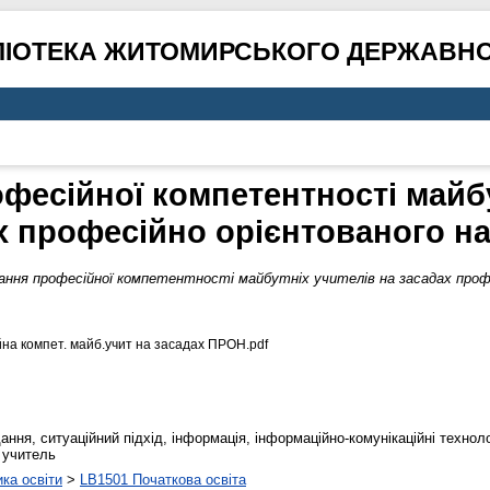
ЛІОТЕКА ЖИТОМИРСЬКОГО ДЕРЖАВНО
есійної компетентності майбу
х професійно орієнтованого н
ння професійної компетентності майбутніх учителів на засадах профе
на компет. майб.учит на засадах ПРОН.pdf
ання, ситуаційний підхід, інформація, інформаційно-комунікаційні техноло
 учитель
ика освіти
>
LB1501 Початкова освіта