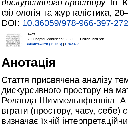
дискурсивного простору.
In: 
філологія та журналістика, 20–
DOI:
10.36059/978-966-397-272
Текст
170-Chapter Manuscript-5930-1-10-20221228.pdf
Завантажити (151kB)
|
Preview
Анотація
Стаття присвячена аналізу тем
дискурсивного простору на мат
Роланда Шиммельпфенніга. Ав
втрати (простору, часу, себе) о
визначає їхній інтерпретаційн