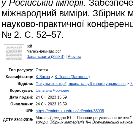
у Російській імперії.
Забезпече
міжнародний виміри. Збірник ма
науково-практичної конференці
№ 2. С. 52–57.
pdf
Магась-Демидас.pdf
Завантажити (288kB)
|
Preview
Тип ресурсу:
Стаття
Класифікатор:
K Закон
>
K Право (Загальне)
Відділи:
Факультет історії, права та публічного управління
>
К
Користувач:
Світлана Чорновіл
Дата подачі:
24 Січ 2023 15:59
Оновлення:
24 Січ 2023 15:59
URI:
https://eprints.zu.edu.ua/id/eprint/35908
Магась-Демидас Ю. І.
Правове регулювання дитячої пр
ДСТУ 8302:2015:
виміри. Збірник матеріалів ІІ–ї Всеукраїнської науко