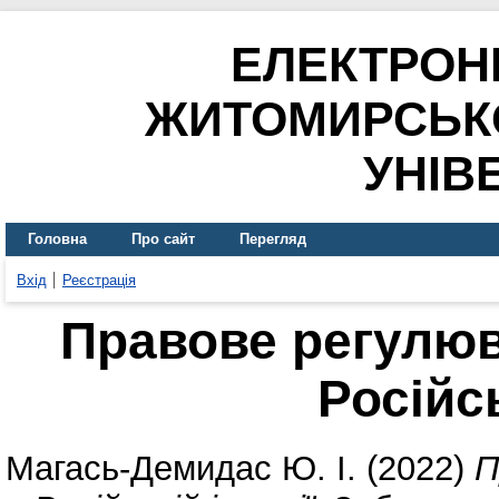
ЕЛЕКТРОН
ЖИТОМИРСЬК
УНІВ
Головна
Про сайт
Перегляд
Вхід
Реєстрація
Правове регулюв
Російсь
Магась-Демидас Ю. І.
(2022)
П