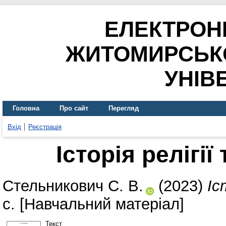
ЕЛЕКТРОН
ЖИТОМИРСЬК
УНІВ
Головна
Про сайт
Перегляд
Вхід
Реєстрація
Історія релігії
Стельникович С. В.
(2023)
Іс
с. [Навчальний матеріал]
Текст