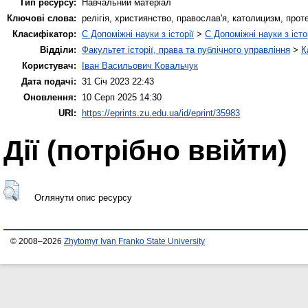
Тип ресурсу:
Навчальний матеріал
Ключові слова:
релігія, християнство, православ'я, католицизм, про
Класифікатор:
C Допоміжні науки з історії
>
C Допоміжні науки з істо
Відділи:
Факультет історії, права та публічного управління
>
К
Користувач:
Іван Васильович Ковальчук
Дата подачі:
31 Січ 2023 22:43
Оновлення:
10 Серп 2025 14:30
URI:
https://eprints.zu.edu.ua/id/eprint/35983
Дії ​​(потрібно ввійти)
Оглянути опис ресурсу
© 2008–2026
Zhytomyr Ivan Franko State University