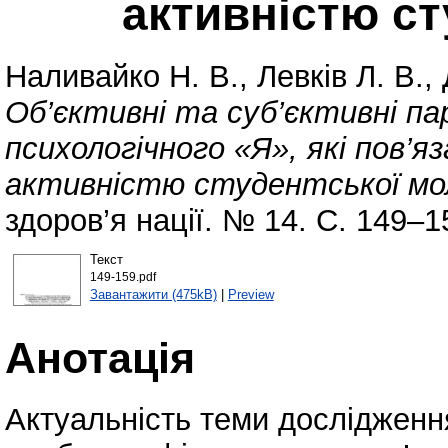
активністю ст
Наливайко Н. В.
,
Левків Л. В.
,
Об’єктивні та суб’єктивні п
психологічного «Я», які пов’я
активністю студентської мол
здоров’я нації. № 14. С. 149–
Текст
149-159.pdf
Завантажити (475kB)
|
Preview
Анотація
Актуальність теми дослідження