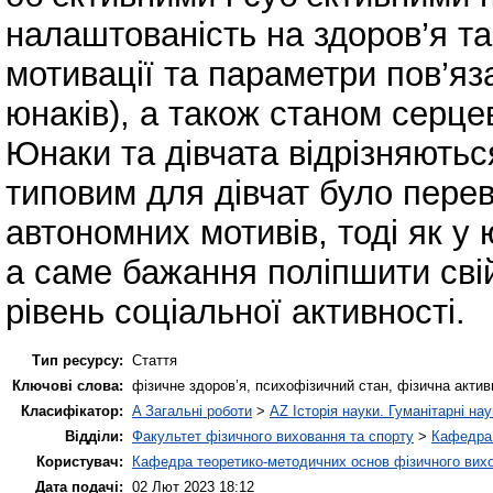
налаштованість на здоров’я та
мотивації та параметри пов’яза
юнаків), а також станом серце
Юнаки та дівчата відрізняють
типовим для дівчат було перев
автономних мотивів, тоді як у
а саме бажання поліпшити свій
рівень соціальної активності.
Тип ресурсу:
Стаття
Ключові слова:
фізичне здоров’я, психофізичний стан, фізична актив
Класифікатор:
A Загальні роботи
>
AZ Історія науки. Гуманітарні нау
Відділи:
Факультет фізичного виховання та спорту
>
Кафедра 
Користувач:
Кафедра теоретико-методичних основ фізичного вихо
Дата подачі:
02 Лют 2023 18:12