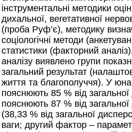
інструментальні методики оцін
дихальної, вегетативної нерво
(проба Руф’є), методику визна
соціологічні методи (анкетува
статистики (факторний аналіз)
аналізу виявлено групи показн
загальний результат (налаштов
життя та благополуччя). У юна
пояснюють 85 % від загальної д
пояснюють 87 % від загальної 
(38,33 % від загальної диспер
ваги; другий фактор – парамет