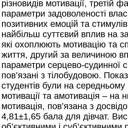
різновидів мотивації, третій ф
параметри задоволеності влас
позитивних емоцій та стимулів
найбільш суттєвий вплив на з
які охоплюють мотивацію та с
життя, другий за величиною в
параметри серцево-судинної с
пов’язані з тілобудовою. Пока
студентів були на середньому 
мотивації та амотивація – на 
мотивація, пов’язана з досвідо
4,81±1,65 бала для дівчат. В
об’єктивними і суб’єктивними