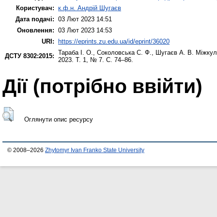
Користувач:
к.ф.н. Андрій Шугаєв
Дата подачі:
03 Лют 2023 14:51
Оновлення:
03 Лют 2023 14:53
URI:
https://eprints.zu.edu.ua/id/eprint/36020
Тараба І. О.
,
Соколовська С. Ф.
,
Шугаєв А. В.
Міжкуль
ДСТУ 8302:2015:
2023. Т. 1, № 7. С. 74–86.
Дії ​​(потрібно ввійти)
Оглянути опис ресурсу
© 2008–2026
Zhytomyr Ivan Franko State University