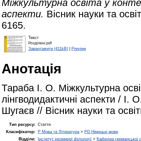
Міжкультурна освіта у контек
аспекти.
Вісник науки та освіт
6165.
Текст
Розділені.pdf
Завантажити (411kB)
|
Preview
Анотація
Тараба І. О. Міжкультурна освіт
лінгводидактичні аспекти / І. 
Шугаєв // Вісник науки та освіти
Тип ресурсу:
Стаття
Класифікатор:
P Мова та Література
>
PD Німецькі мови
Відділи:
Інститут іноземної філології
>
Кафедра германської фі