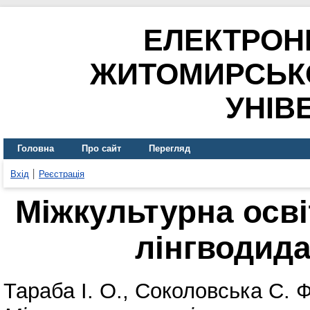
ЕЛЕКТРОН
ЖИТОМИРСЬК
УНІВ
Головна
Про сайт
Перегляд
Вхід
Реєстрація
Міжкультурна освіт
лінгводида
Тараба І. О.
,
Соколовська С. Ф