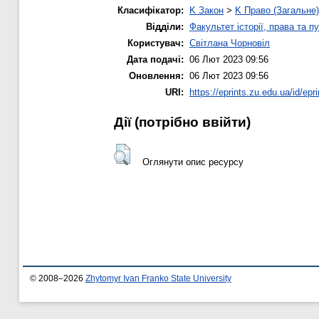
Класифікатор:
K Закон
>
K Право (Загальне)
Відділи:
Факультет історії, права та п
Користувач:
Світлана Чорновіл
Дата подачі:
06 Лют 2023 09:56
Оновлення:
06 Лют 2023 09:56
URI:
https://eprints.zu.edu.ua/id/epr
Дії ​​(потрібно ввійти)
Оглянути опис ресурсу
© 2008–2026
Zhytomyr Ivan Franko State University