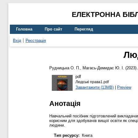
ЕЛЕКТРОННА БІБ
Головна
Про сайт
Перегляд
Вхід
Реєстрація
Лю
Рудницька О. П.
,
Магась-Демидас Ю. І.
(2023)
pdf
Людські права1.pdf
Завантажити (13MB)
|
Preview
Анотація
Навчальний посібник підготовлений викладача
корисним для здобувачів вищої освіти як спеці
людини.
Тип ресурсу:
Книга