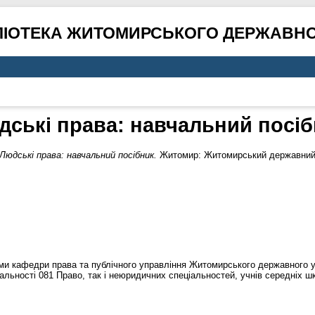
ЛІОТЕКА ЖИТОМИРСЬКОГО ДЕРЖАВНО
дські права: навчальний посіб
Людські права: навчальний посібник.
Житомир: Житомирський державний у
ми кафедри права та публічного управління Житомирського державного ун
альності 081 Право, так і неюридичних спеціальностей, учнів середніх шк