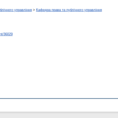
ублічного управління
>
Кафедра права та публічного управління
int/36029