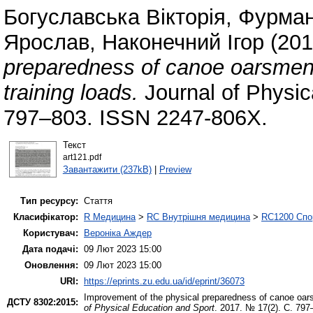
Богуславська Вікторія
,
Фурман
Ярослав
,
Наконечний Ігор
(20
preparedness of canoe oarsmen 
training loads.
Journal of Physic
797–803. ISSN 2247-806X.
Текст
art121.pdf
Завантажити (237kB)
|
Preview
Тип ресурсу:
Стаття
Класифікатор:
R Медицина
>
RC Внутрішня медицина
>
RC1200 Спо
Користувач:
Вероніка Аждер
Дата подачі:
09 Лют 2023 15:00
Оновлення:
09 Лют 2023 15:00
URI:
https://eprints.zu.edu.ua/id/eprint/36073
Improvement of the physical preparedness of canoe oars
ДСТУ 8302:2015:
of Physical Education and Sport
. 2017. № 17(2). С. 797