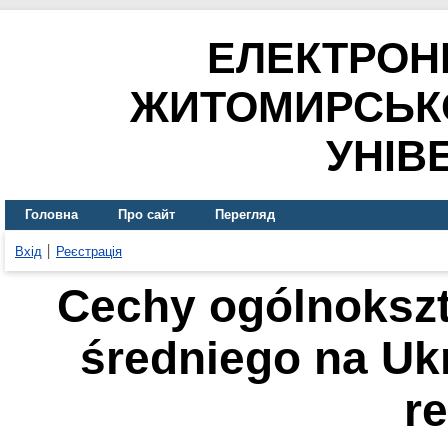
ЕЛЕКТРОН
ЖИТОМИРСЬК
УНІВ
Головна
Про сайт
Перегляд
Вхід
Реєстрація
Cechy ogólnokszt
średniego na Ukr
r