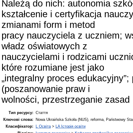
Należą do nich: autonomia szkół
kształcenie i certyfikacja nauc
zmianami form i metod
pracy nauczyciela z uczniem; ws
władz oświatowych z
nauczycielami i rodzicami uczni
które rozumiane jest jako
„integralny proces edukacyjny”;
(poszanowanie praw i
wolności, przestrzeganie zasad
Тип ресурсу:
Стаття
Ключові слова:
Nowa Ukraińska Szkoła (NUS), reforma, Państwowy Stan
Класифікатор:
L Освіта
>
LA Історія освіти