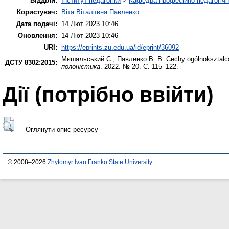
Відділи:
Інститут педагогіки
>
Кафедра професійно-педагогічної
Користувач:
Віта Віталіївна Павленко
Дата подачі:
14 Лют 2023 10:46
Оновлення:
14 Лют 2023 10:46
URI:
https://eprints.zu.edu.ua/id/eprint/36092
Мєшальський C.
,
Павленко В. В.
Cechy ogólnokształcą
ДСТУ 8302:2015:
полоністика
. 2022. № 20. С. 115–122.
Дії ​​(потрібно ввійти)
Оглянути опис ресурсу
© 2008–2026
Zhytomyr Ivan Franko State University