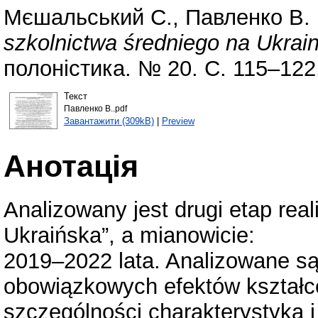
Мєшальський C.
,
Павленко В. 
szkolnictwa średniego na Ukrain
полоністика. № 20. С. 115–122
Текст
Павленко В..pdf
Завантажити (309kB)
|
Preview
Анотація
Analizowany jest drugi etap rea
Ukraińska”, a mianowicie:
2019–2022 lata. Analizowane s
obowiązkowych efektów kształc
szczególności charakterystyka i