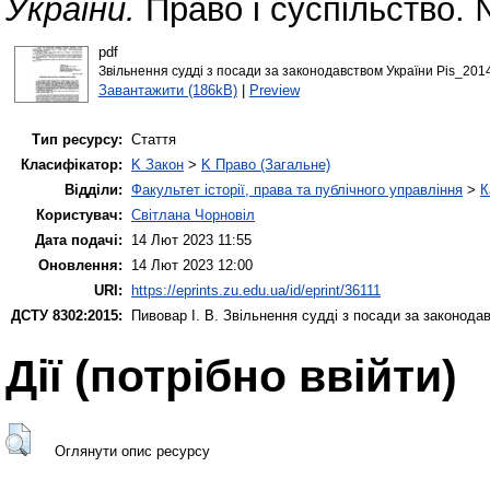
України.
Право і суспільство. 
pdf
Звільнення судді з посади за законодавством України Pis_201
Завантажити (186kB)
|
Preview
Тип ресурсу:
Стаття
Класифікатор:
K Закон
>
K Право (Загальне)
Відділи:
Факультет історії, права та публічного управління
>
К
Користувач:
Світлана Чорновіл
Дата подачі:
14 Лют 2023 11:55
Оновлення:
14 Лют 2023 12:00
URI:
https://eprints.zu.edu.ua/id/eprint/36111
ДСТУ 8302:2015:
Пивовар І. В.
Звільнення судді з посади за законода
Дії ​​(потрібно ввійти)
Оглянути опис ресурсу