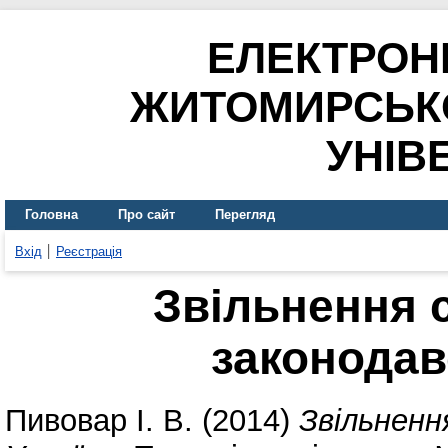
ЕЛЕКТРОН
ЖИТОМИРСЬК
УНІВ
Головна
Про сайт
Перегляд
Вхід
Реєстрація
Звільнення с
законодав
Пивовар І. В.
(2014)
Звільненн