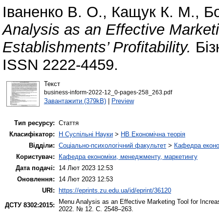
Іваненко В. О.
,
Кащук К. М.
,
Бо
Analysis as an Effective Marketi
Establishments’ Profitability.
Біз
ISSN 2222-4459.
Текст
business-inform-2022-12_0-pages-258_263.pdf
Завантажити (379kB)
|
Preview
Тип ресурсу:
Стаття
Класифікатор:
H Суспільні Науки
>
HB Економічна теорія
Відділи:
Соціально-психологічний факультет
>
Кафедра еконо
Користувач:
Кафедра економіки, менеджменту, маркетингу
Дата подачі:
14 Лют 2023 12:53
Оновлення:
14 Лют 2023 12:53
URI:
https://eprints.zu.edu.ua/id/eprint/36120
Menu Analysis as an Effective Marketing Tool for Increas
ДСТУ 8302:2015:
2022. № 12. С. 2548–263.