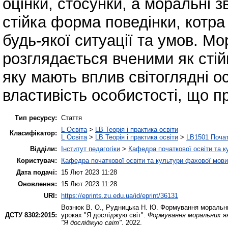
оцінки, стосунки, а моральні 
стійка форма поведінки, котра
будь-якої ситуації та умов. М
розглядається вченими як стій
яку мають вплив світоглядні о
властивість особистості, що п
Тип ресурсу:
Стаття
L Освіта
>
LB Теорія і практика освіти
Класифікатор:
L Освіта
>
LB Теорія і практика освіти
>
LB1501 Почат
Відділи:
Інститут педагогіки
>
Кафедра початкової освіти та 
Користувач:
Кафедра початкової освіти та культури фахової мови
Дата подачі:
15 Лют 2023 11:28
Оновлення:
15 Лют 2023 11:28
URI:
https://eprints.zu.edu.ua/id/eprint/36131
Вознюк В. О.
,
Рудницька Н. Ю.
Формування моральних
ДСТУ 8302:2015:
уроках "Я досліджую світ".
Формування моральних як
"Я досліджую світ"
. 2022.