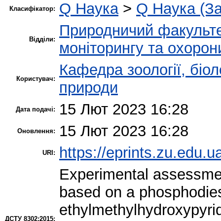
Q Наука
>
Q Наука (За
Класифікатор:
Природничий факульт
Відділи:
моніторингу та охорон
Кафедра зоології, біол
Користувач:
природи
15 Лют 2023 16:28
Дата подачі:
15 Лют 2023 16:28
Оновлення:
https://eprints.zu.edu.u
URI:
Experimental assessment
based on a phosphodiest
ethylmethylhydroxypyridi
ДСТУ 8302:2015: