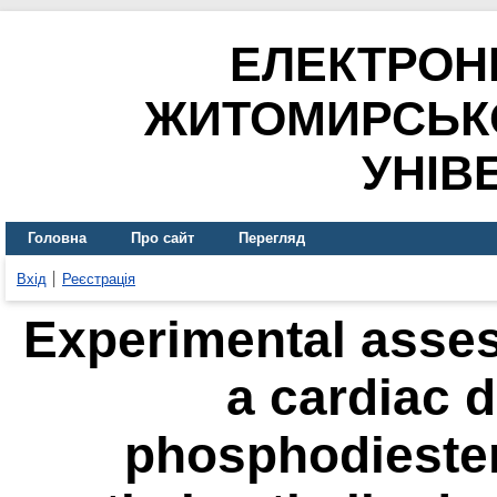
ЕЛЕКТРОН
ЖИТОМИРСЬК
УНІВ
Головна
Про сайт
Перегляд
Вхід
Реєстрація
Experimental assess
a cardiac 
phosphodiester