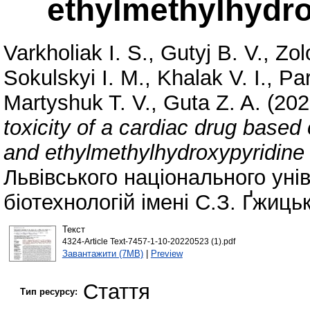
ethylmethylhydro
Varkholiak I. S.
,
Gutyj B. V.
,
Zol
Sokulskyi I. M.
,
Khalak V. I.
,
Par
Martyshuk T. V.
,
Guta Z. A.
(202
toxicity of a cardiac drug based
and ethylmethylhydroxypyridine 
Львівського національного уні
біотехнологій імені С.З. Ґжиць
Текст
4324-Article Text-7457-1-10-20220523 (1).pdf
Завантажити (7MB)
|
Preview
Стаття
Тип ресурсу: