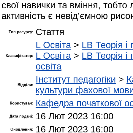
свої навички та вміння, тобто 
активність є невід’ємною рисо
Стаття
Тип ресурсу:
L Освіта
>
LB Теорія і 
L Освіта
>
LB Теорія і 
Класифікатор:
освіта
Інститут педагогіки
>
К
Відділи:
культури фахової мов
Кафедра початкової ос
Користувач:
16 Лют 2023 16:00
Дата подачі:
16 Лют 2023 16:00
Оновлення: