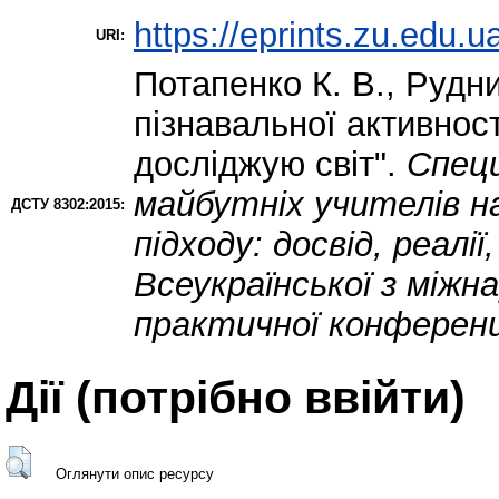
https://eprints.zu.edu.u
URI:
Потапенко К. В.
,
Рудни
пізнавальної активност
досліджую світ".
Специ
майбутніх учителів н
ДСТУ 8302:2015:
підходу: досвід, реалі
Всеукраїнської з між
практичної конференц
Дії ​​(потрібно ввійти)
Оглянути опис ресурсу