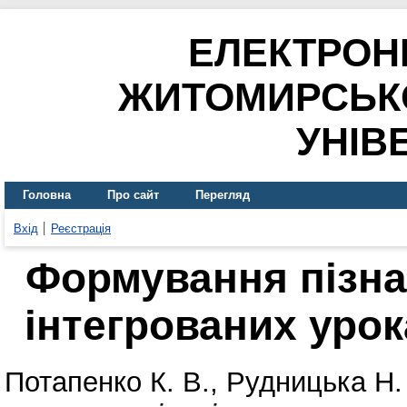
ЕЛЕКТРОН
ЖИТОМИРСЬК
УНІВ
Головна
Про сайт
Перегляд
Вхід
Реєстрація
Формування пізна
інтегрованих урок
Потапенко К. В.
,
Рудницька Н.