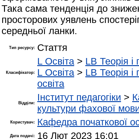
Така сама тенденція до зниже
просторових уявлень спостеріг
середньої ланки.
Стаття
Тип ресурсу:
L Освіта
>
LB Теорія і 
L Освіта
>
LB Теорія і 
Класифікатор:
освіта
Інститут педагогіки
>
К
Відділи:
культури фахової мов
Кафедра початкової ос
Користувач:
16 Лют 2023 16:01
Дата подачі: