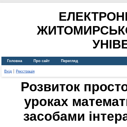
ЕЛЕКТРОН
ЖИТОМИРСЬК
УНІВ
Головна
Про сайт
Перегляд
Вхід
Реєстрація
Розвиток прост
уроках математи
засобами інтер