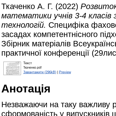
Ткаченко А. Г.
(2022)
Розвиток
математики учнів 3-4 класів
технологій.
Специфіка фахової
засадах компетентнісного підхо
Збірник матеріалів Всеукраїнс
практичної конференції (29лис
Текст
Ткаченко.pdf
Завантажити (296kB)
|
Preview
Анотація
Незважаючи на таку важливу р
сформованість у випускників ш