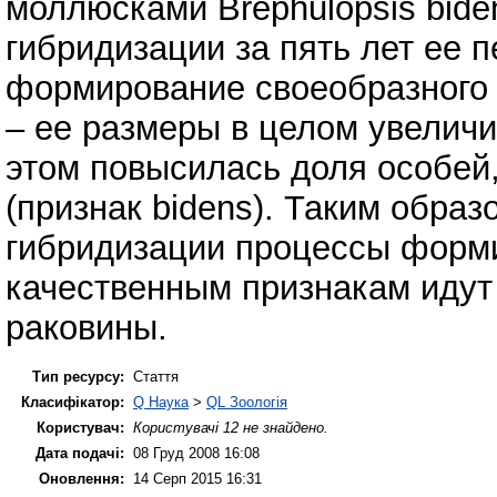
моллюсками Brephulоpsis biden
гибридизации за пять лет ее 
формирование своеобразного 
– ее размеры в целом увеличил
этом повысилась доля особей
(признак bidens). Таким обра
гибридизации процессы форм
качественным признакам идут
раковины.
Тип ресурсу:
Стаття
Класифікатор:
Q Наука
>
QL Зоологія
Користувач:
Користувачі 12 не знайдено.
Дата подачі:
08 Груд 2008 16:08
Оновлення:
14 Серп 2015 16:31