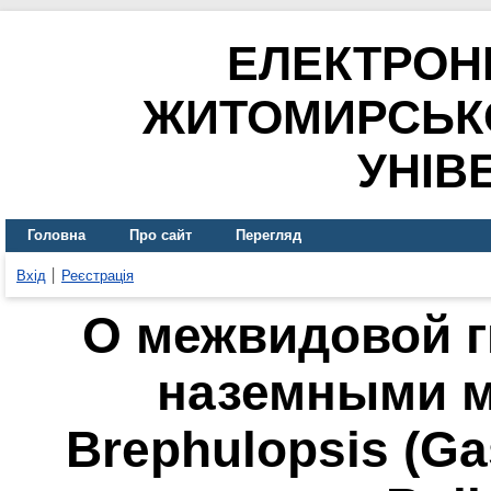
ЕЛЕКТРОН
ЖИТОМИРСЬК
УНІВ
Головна
Про сайт
Перегляд
Вхід
Реєстрація
О межвидовой 
наземными 
Brephulopsis (Ga