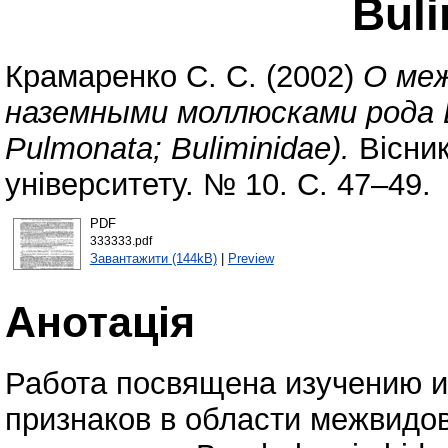
Buli
Крамаренко С. С.
(2002)
О меж
наземными моллюсками рода Br
Pulmonata; Buliminidae).
Вісник
університету. № 10. С. 47–49.
PDF
333333.pdf
Завантажити (144kB)
|
Preview
Анотація
Работа посвящена изучению и
признаков в области межвидо