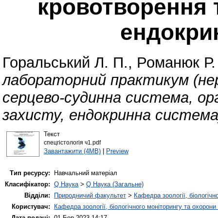
кровотворення т
ендокри
Горальський Л. П.
,
Романюк Р.
лабораторний практикум (не
серцево-судинна система, ор
захисту, ендокринна система
Текст
спецгістологія ч1.pdf
Завантажити (4MB)
|
Preview
Тип ресурсу:
Навчальний матеріал
Класифікатор:
Q Наука
>
Q Наука (Загальне)
Відділи:
Природничий факультет
>
Кафедра зоології, біологічн
Користувач:
Кафедра зоології, біологічного моніторингу та охорони
Дата подачі:
01 Бер 2023 14:17