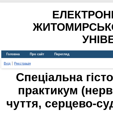
ЕЛЕКТРОН
ЖИТОМИРСЬК
УНІВ
Головна
Про сайт
Перегляд
Вхід
Реєстрація
Спеціальна гіст
практикум (нерв
чуття, серцево-су