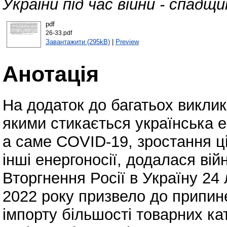
України під час війни - спадщи
pdf
26-33.pdf
Завантажити (295kB)
|
Preview
Анотація
На додаток до багатьох викликі
якими стикається українська е
а саме COVID‐19, зростання ці
інші енергоносії, додалася вій
Вторгнення Росії в Україну 24
2022 року призвело до припин
імпорту більшості товарних кат