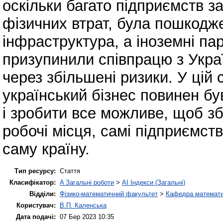
оскільки багато підприємств з
фізичних втрат, була пошкодж
інфраструктура, а іноземні па
призупинили співпрацю з Укра
через збільшені ризики. У цій 
український бізнес повинен бу
і зробити все можливе, щоб з
робочі місця, самі підприємства
саму країну.
Тип ресурсу:
Стаття
Класифікатор:
A Загальні роботи
>
AI Індекси (Загальні)
Відділи:
Фізико-математичний факультет
>
Кафедра математич
Користувач:
В.П. Каленська
Дата подачі:
07 Бер 2023 10:35