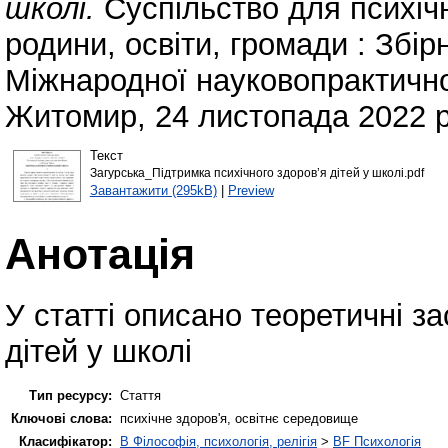
школі.
Суспільство для психічн
родини, освіти, громади : Збі
Міжнародної науковопрактичної
Житомир, 24 листопада 2022 р.
Текст
Загурська_Підтримка психічного здоров’я дітей у школі.pdf
Завантажити (295kB)
|
Preview
Анотація
У статті описано теоретичні з
дітей у школі
Тип ресурсу:
Стаття
Ключові слова:
психічне здоров'я, освітнє середовище
Класифікатор:
B Філософія, психологія, релігія
>
BF Психологія