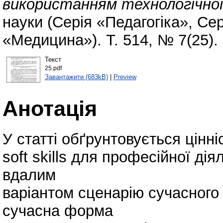
використанням технологічної
науки (Серія «Педагогіка», Се
«Медицина»). Т. 514, № 7(25).
Текст
25.pdf
Завантажити (683kB)
|
Preview
Анотація
У статті обґрунтовується цін
soft skills для професійної ді
вдалим
варіантом сценарію сучасного 
сучасна форма