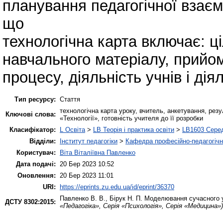
планування педагогічної взаємо
що
технологічна карта включає: ціл
навчального матеріалу, прийом
процесу, діяльність учнів і ді
Тип ресурсу:
Стаття
технологічна карта уроку, вчитель, анкетування, рез
Ключові слова:
«Технології», готовність учителя до її розробки
Класифікатор:
L Освіта
>
LB Теорія і практика освіти
>
LB1603 Серед
Відділи:
Інститут педагогіки
>
Кафедра професійно-педагогічної
Користувач:
Віта Віталіївна Павленко
Дата подачі:
20 Бер 2023 10:52
Оновлення:
20 Бер 2023 11:01
URI:
https://eprints.zu.edu.ua/id/eprint/36370
Павленко В. В.
,
Бірук Н. П.
Моделювання сучасного ур
ДСТУ 8302:2015:
«Педагогіка», Серія «Психологія», Серія «Медицина»)