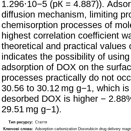
1.296⋅10−5 (рК = 4.887)). Adso
diffusion mechanism, limiting pr
chemisorption processes of mol
highest correlation coefficient w
theoretical and practical values
indicates the possibility of usin
adsorption of DOX on the surfa
processes practically do not occ
30.56 to 30.12 mg g−1, which is
desorbed DOX is higher − 2.88%
29.51 mg g−1).
Тип ресурсу:
Стаття
Ключові слова:
Adsorption carbonization Doxorubicin drug delivery mag