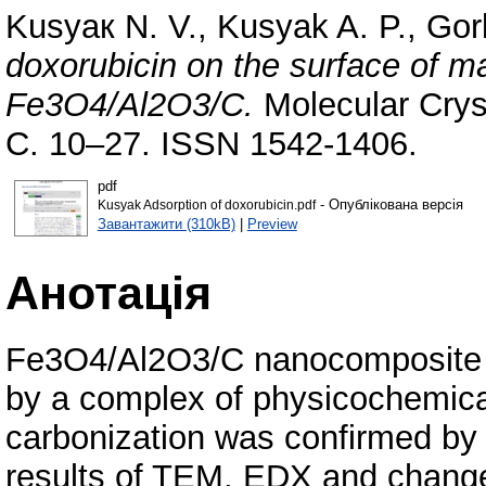
Kusyaк N. V.
,
Kusyak A. P.
,
Gor
doxorubicin on the surface of m
Fe3O4/Al2O3/С.
Molecular Cryst
С. 10–27. ISSN 1542-1406.
pdf
- Опублікована версія
Kusyak Adsorption of doxorubicin.pdf
Завантажити (310kB)
|
Preview
Анотація
Fe3O4/Al2O3/С nanocomposite 
by a complex of physicochemic
carbonization was confirmed by
results of TEM, EDX and changes