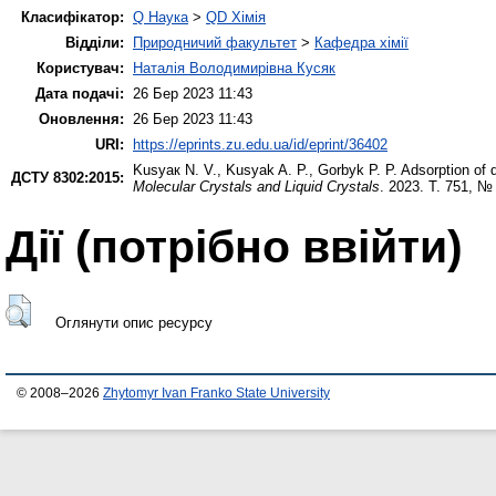
Класифікатор:
Q Наука
>
QD Хімія
Відділи:
Природничий факультет
>
Кафедра хімії
Користувач:
Наталія Володимирівна Кусяк
Дата подачі:
26 Бер 2023 11:43
Оновлення:
26 Бер 2023 11:43
URI:
https://eprints.zu.edu.ua/id/eprint/36402
Kusyaк N. V.
,
Kusyak A. P.
,
Gorbyk P. P.
Adsorption of 
ДСТУ 8302:2015:
Molecular Crystals and Liquid Crystals
. 2023. Т. 751, №
Дії ​​(потрібно ввійти)
Оглянути опис ресурсу
© 2008–2026
Zhytomyr Ivan Franko State University