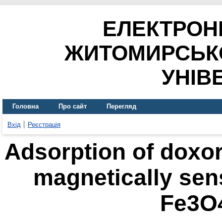
ЕЛЕКТРОН
ЖИТОМИРСЬК
УНІВ
Головна
Про сайт
Перегляд
Вхід
Реєстрація
Adsorption of doxor
magnetically sen
Fe3O