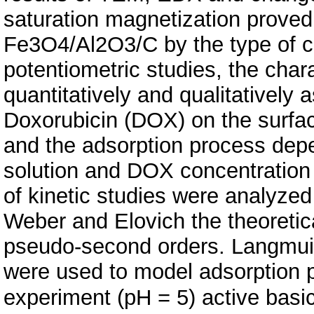
saturation magnetization proved 
Fe3O4/Al2O3/С by the type of cor
potentiometric studies, the chara
quantitatively and qualitatively
Doxorubicin (DOX) on the surf
and the adsorption process depe
solution and DOX concentration 
of kinetic studies were analyzed
Weber and Elovich the theoretic
pseudo-second orders. Langmui
were used to model adsorption p
experiment (pH = 5) active basi