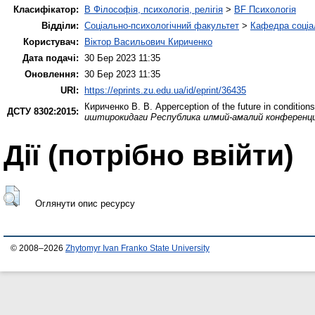
Класифікатор:
B Філософія, психологія, релігія
>
BF Психологія
Відділи:
Соціально-психологічний факультет
>
Кафедра соціал
Користувач:
Віктор Васильович Кириченко
Дата подачі:
30 Бер 2023 11:35
Оновлення:
30 Бер 2023 11:35
URI:
https://eprints.zu.edu.ua/id/eprint/36435
Кириченко В. В.
Apperception of the future in conditions
ДСТУ 8302:2015:
иштирокидаги Республика илмий-амалий конференци
Дії ​​(потрібно ввійти)
Оглянути опис ресурсу
© 2008–2026
Zhytomyr Ivan Franko State University