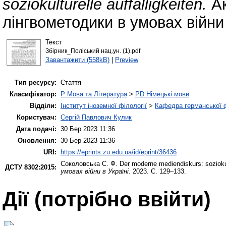
soziokulturelle auffälligkeiten.
Ак
лінгвометодики в умовах війни 
Текст
Збірник_Поліський нац.ун. (1).pdf
Завантажити (558kB)
|
Preview
Тип ресурсу:
Стаття
Класифікатор:
P Мова та Література
>
PD Німецькі мови
Відділи:
Інститут іноземної філології
>
Кафедра германської фі
Користувач:
Сергій Павлович Кулик
Дата подачі:
30 Бер 2023 11:36
Оновлення:
30 Бер 2023 11:36
URI:
https://eprints.zu.edu.ua/id/eprint/36436
Соколовська С. Ф.
Der moderne mediendiskurs: soziokult
ДСТУ 8302:2015:
умовах війни в Україні
. 2023. С. 129–133.
Дії ​​(потрібно ввійти)