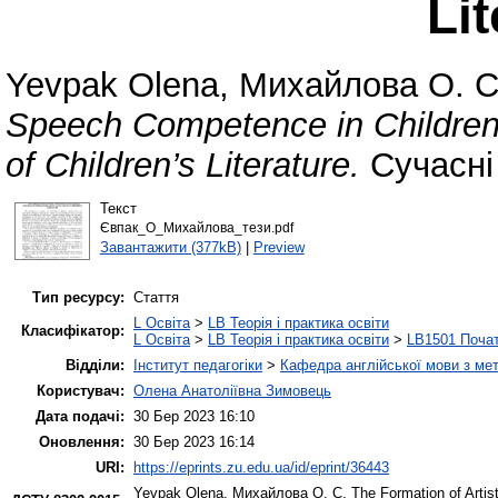
Lit
Yevpak Olena
,
Михайлова О. С
Speech Competence in Children
of Children’s Literature.
Сучасні 
Текст
Євпак_O_Михайлова_тези.pdf
Завантажити (377kB)
|
Preview
Тип ресурсу:
Стаття
L Освіта
>
LB Теорія і практика освіти
Класифікатор:
L Освіта
>
LB Теорія і практика освіти
>
LB1501 Почат
Відділи:
Інститут педагогіки
>
Кафедра англійської мови з мет
Користувач:
Олена Анатоліївна Зимовець
Дата подачі:
30 Бер 2023 16:10
Оновлення:
30 Бер 2023 16:14
URI:
https://eprints.zu.edu.ua/id/eprint/36443
Yevpak Olena
,
Михайлова О. С.
The Formation of Artis