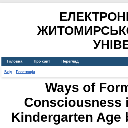
ЕЛЕКТРОН
ЖИТОМИРСЬК
УНІВ
Головна
Про сайт
Перегляд
Вхід
Реєстрація
Ways of Form
Consciousness i
Kindergarten Age 