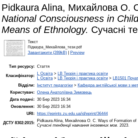
Pidkaura Alina
,
Михайлова О. С
National Consciousness in Chil
Means of Ethnology.
Сучасні те
Текст
Підкаура_Михайлова_тези.pdf
Завантажити (289kB)
|
Preview
Тип ресурсу:
Стаття
L Освіта
>
LB Теорія і практика освіти
Класифікатор:
L Освіта
>
LB Теорія і практика освіти
>
LB1501 Почат
Відділи:
Інститут педагогіки
>
Кафедра англійської мови з мет
Користувач:
Олена Анатоліївна Зимовець
Дата подачі:
30 Бер 2023 16:34
Оновлення:
30 Бер 2023 16:34
URI:
https://eprints.zu.edu.ua/id/eprint/36444
Pidkaura Alina
,
Михайлова О. С.
Ways of Formation of 
ДСТУ 8302:2015:
Сучасні тенденції навчання іноземних мов
. 2023.