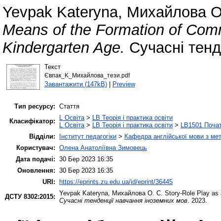
Yevpak Kateryna
,
Михайлова О
Means of the Formation of Commu
Kindergarten Age.
Сучасні тенд
Текст
Євпак_K_Михайлова_тези.pdf
Завантажити (147kB)
|
Preview
Тип ресурсу:
Стаття
L Освіта
>
LB Теорія і практика освіти
Класифікатор:
L Освіта
>
LB Теорія і практика освіти
>
LB1501 Почат
Відділи:
Інститут педагогіки
>
Кафедра англійської мови з мет
Користувач:
Олена Анатоліївна Зимовець
Дата подачі:
30 Бер 2023 16:35
Оновлення:
30 Бер 2023 16:35
URI:
https://eprints.zu.edu.ua/id/eprint/36445
Yevpak Kateryna
,
Михайлова О. С.
Story-Role Play as 
ДСТУ 8302:2015:
Сучасні тенденції навчання іноземних мов
. 2023.