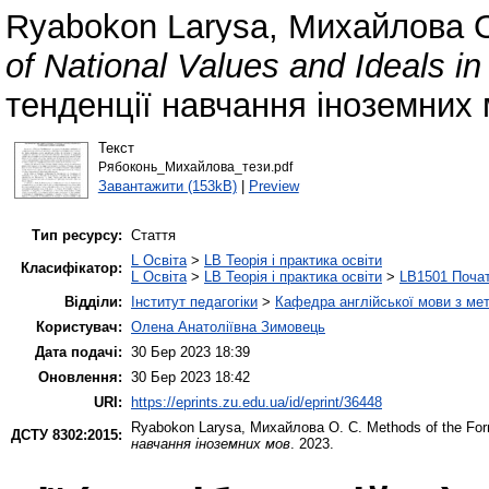
Ryabokon Larysa
,
Михайлова О
of National Values and Ideals i
тенденції навчання іноземних 
Текст
Рябоконь_Михайлова_тези.pdf
Завантажити (153kB)
|
Preview
Тип ресурсу:
Стаття
L Освіта
>
LB Теорія і практика освіти
Класифікатор:
L Освіта
>
LB Теорія і практика освіти
>
LB1501 Почат
Відділи:
Інститут педагогіки
>
Кафедра англійської мови з мет
Користувач:
Олена Анатоліївна Зимовець
Дата подачі:
30 Бер 2023 18:39
Оновлення:
30 Бер 2023 18:42
URI:
https://eprints.zu.edu.ua/id/eprint/36448
Ryabokon Larysa
,
Михайлова О. С.
Methods of the Form
ДСТУ 8302:2015:
навчання іноземних мов
. 2023.