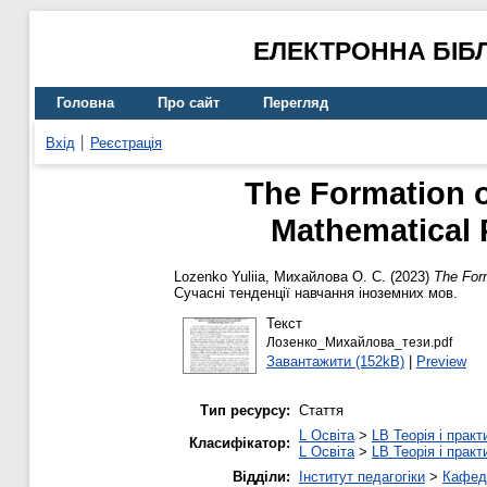
ЕЛЕКТРОННА БІБ
Головна
Про сайт
Перегляд
Вхід
Реєстрація
The Formation o
Mathematical 
Lozenko Yuliia
,
Михайлова О. С.
(2023)
The Form
Сучасні тенденції навчання іноземних мов.
Текст
Лозенко_Михайлова_тези.pdf
Завантажити (152kB)
|
Preview
Тип ресурсу:
Стаття
L Освіта
>
LB Теорія і практ
Класифікатор:
L Освіта
>
LB Теорія і практ
Відділи:
Інститут педагогіки
>
Кафедр