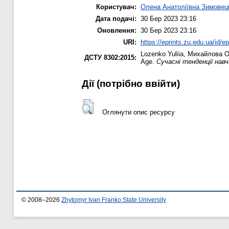
Користувач:
Олена Анатоліївна Зимовец
Дата подачі:
30 Бер 2023 23:16
Оновлення:
30 Бер 2023 23:16
URI:
https://eprints.zu.edu.ua/id/e
Lozenko Yuliia
,
Михайлова О
ДСТУ 8302:2015:
Age.
Сучасні тенденції нав
Дії ​​(потрібно ввійти)
Оглянути опис ресурсу
© 2008–2026
Zhytomyr Ivan Franko State University