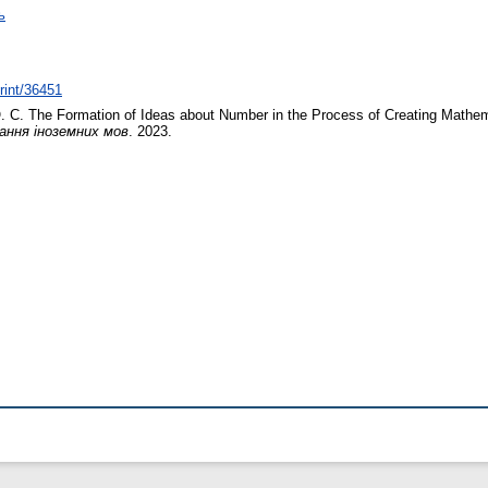
ь
print/36451
. С.
The Formation of Ideas about Number in the Process of Creating Mathemat
чання іноземних мов
. 2023.