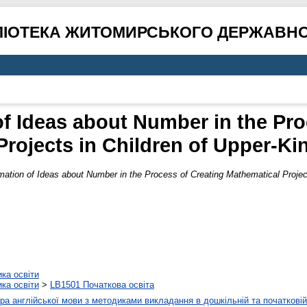
ЛІОТЕКА ЖИТОМИРСЬКОГО ДЕРЖАВНО
f Ideas about Number in the Pro
Projects in Children of Upper-Ki
ation of Ideas about Number in the Process of Creating Mathematical Project
ика освіти
ика освіти
>
LB1501 Початкова освіта
а англійської мови з методиками викладання в дошкільній та початковій 