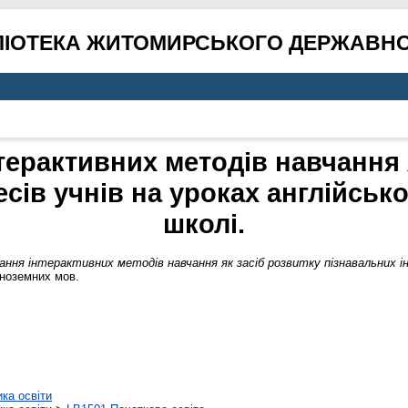
ЛІОТЕКА ЖИТОМИРСЬКОГО ДЕРЖАВНО
ерактивних методів навчання 
сів учнів на уроках англійськ
школі.
ння інтерактивних методів навчання як засіб розвитку пізнавальних інт
іноземних мов.
ика освіти