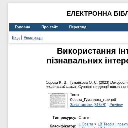
ЕЛЕКТРОННА БІБ
Головна
Про сайт
Перегляд
Вхід
Реєстрація
Використання інт
пізнавальних інтере
Сорока К. В.
,
Гуманкова О. С.
(2023)
Використа
початковій школі.
Сучасні тенденції навчання 
Текст
Сорока_Гуманкова_тези.pdf
Завантажити (516kB)
|
Preview
Тип ресурсу:
Стаття
L Освіта
>
LB Теорія і практ
Класифікатор: