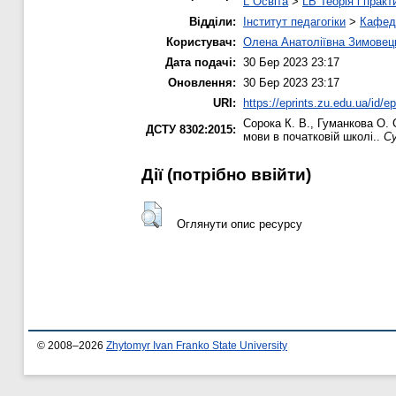
L Освіта
>
LB Теорія і практ
Відділи:
Інститут педагогіки
>
Кафедр
Користувач:
Олена Анатоліївна Зимовец
Дата подачі:
30 Бер 2023 23:17
Оновлення:
30 Бер 2023 23:17
URI:
https://eprints.zu.edu.ua/id/e
Сорока К. В.
,
Гуманкова О. 
ДСТУ 8302:2015:
мови в початковій школі..
Су
Дії ​​(потрібно ввійти)
Оглянути опис ресурсу
© 2008–2026
Zhytomyr Ivan Franko State University