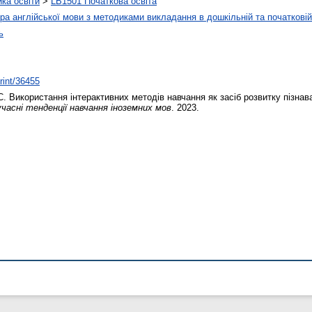
ика освіти
>
LB1501 Початкова освіта
а англійської мови з методиками викладання в дошкільній та початковій 
ь
print/36455
С.
Використання інтерактивних методів навчання як засіб розвитку пізнава
часні тенденції навчання іноземних мов
. 2023.