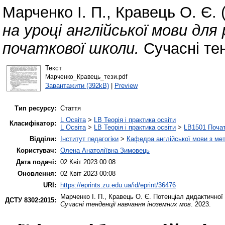
Марченко І. П.
,
Кравець О. Є.
на уроці англійської мови дл
початкової школи.
Сучасні тен
Текст
Марченко_Кравець_тези.pdf
Завантажити (392kB)
|
Preview
Тип ресурсу:
Стаття
L Освіта
>
LB Теорія і практика освіти
Класифікатор:
L Освіта
>
LB Теорія і практика освіти
>
LB1501 Почат
Відділи:
Інститут педагогіки
>
Кафедра англійської мови з мет
Користувач:
Олена Анатоліївна Зимовець
Дата подачі:
02 Квіт 2023 00:08
Оновлення:
02 Квіт 2023 00:08
URI:
https://eprints.zu.edu.ua/id/eprint/36476
Марченко І. П.
,
Кравець О. Є.
Потенціал дидактичної г
ДСТУ 8302:2015:
Сучасні тенденції навчання іноземних мов
. 2023.