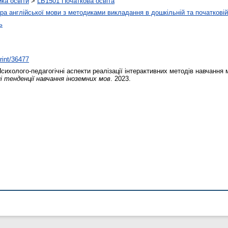
ика освіти
>
LB1501 Початкова освіта
а англійської мови з методиками викладання в дошкільній та початковій 
ь
print/36477
сихолого-педагогічні аспекти реалізації інтерактивних методів навчання
і тенденції навчання іноземних мов
. 2023.