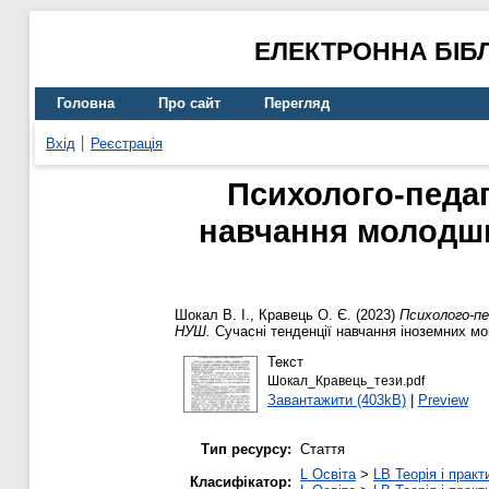
ЕЛЕКТРОННА БІБ
Головна
Про сайт
Перегляд
Вхід
Реєстрація
Психолого-педаго
навчання молодши
Шокал В. І.
,
Кравець О. Є.
(2023)
Психолого-пе
НУШ.
Сучасні тенденції навчання іноземних мо
Текст
Шокал_Кравець_тези.pdf
Завантажити (403kB)
|
Preview
Тип ресурсу:
Стаття
L Освіта
>
LB Теорія і практ
Класифікатор: