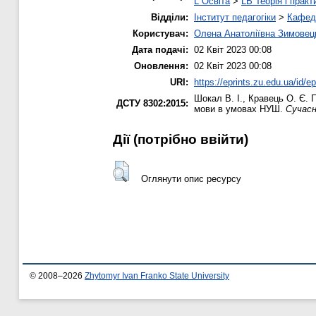
L Освіта
>
LB Теорія і практ
Відділи:
Інститут педагогіки
>
Кафедр
Користувач:
Олена Анатоліївна Зимовец
Дата подачі:
02 Квіт 2023 00:08
Оновлення:
02 Квіт 2023 00:08
URI:
https://eprints.zu.edu.ua/id/e
Шокал В. І.
,
Кравець О. Є.
П
ДСТУ 8302:2015:
мови в умовах НУШ.
Сучасн
Дії ​​(потрібно ввійти)
Оглянути опис ресурсу
© 2008–2026
Zhytomyr Ivan Franko State University