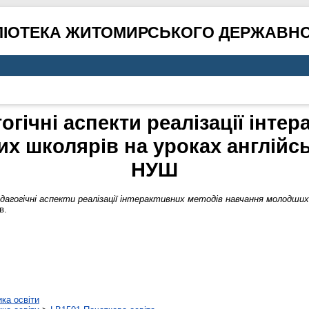
ЛІОТЕКА ЖИТОМИРСЬКОГО ДЕРЖАВНО
гічні аспекти реалізації інте
х школярів на уроках англійсь
НУШ
дагогічні аспекти реалізації інтерактивних методів навчання молодших 
в.
ика освіти