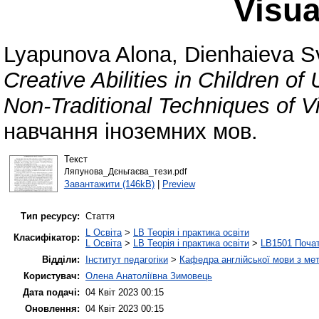
Visua
Lyapunova Alona
,
Dienhaieva Sv
Creative Abilities in Children o
Non-Traditional Techniques of Vi
навчання іноземних мов.
Текст
Ляпунова_Дєньгаєва_тези.pdf
Завантажити (146kB)
|
Preview
Тип ресурсу:
Стаття
L Освіта
>
LB Теорія і практика освіти
Класифікатор:
L Освіта
>
LB Теорія і практика освіти
>
LB1501 Почат
Відділи:
Інститут педагогіки
>
Кафедра англійської мови з мет
Користувач:
Олена Анатоліївна Зимовець
Дата подачі:
04 Квіт 2023 00:15
Оновлення:
04 Квіт 2023 00:15