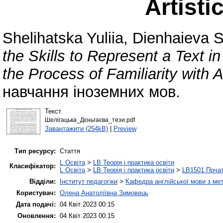
Artisti
Shelihatska Yuliia
,
Dienhaieva S
the Skills to Represent a Text i
the Process of Familiarity with Ar
навчання іноземних мов.
Текст
Шелігацька_Дєньгаєва_тези.pdf
Завантажити (254kB)
|
Preview
Тип ресурсу:
Стаття
L Освіта
>
LB Теорія і практика освіти
Класифікатор:
L Освіта
>
LB Теорія і практика освіти
>
LB1501 Почат
Відділи:
Інститут педагогіки
>
Кафедра англійської мови з мет
Користувач:
Олена Анатоліївна Зимовець
Дата подачі:
04 Квіт 2023 00:15
Оновлення:
04 Квіт 2023 00:15