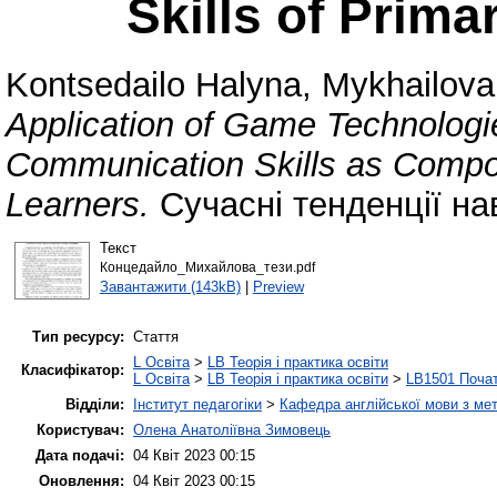
Skills of Prima
Kontsedailo Halyna
,
Mykhailov
Application of Game Technologi
Communication Skills as Compon
Learners.
Сучасні тенденції на
Текст
Концедайло_Михайлова_тези.pdf
Завантажити (143kB)
|
Preview
Тип ресурсу:
Стаття
L Освіта
>
LB Теорія і практика освіти
Класифікатор:
L Освіта
>
LB Теорія і практика освіти
>
LB1501 Почат
Відділи:
Інститут педагогіки
>
Кафедра англійської мови з мет
Користувач:
Олена Анатоліївна Зимовець
Дата подачі:
04 Квіт 2023 00:15
Оновлення:
04 Квіт 2023 00:15