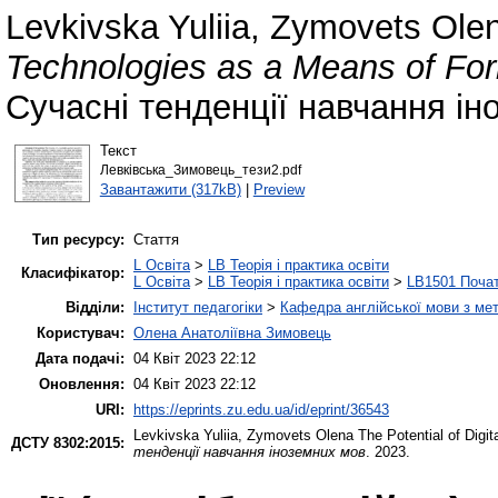
Levkivska Yuliia
,
Zymovets Ole
Technologies as a Means of Form
Сучасні тенденції навчання ін
Текст
Левківська_Зимовець_тези2.pdf
Завантажити (317kB)
|
Preview
Тип ресурсу:
Стаття
L Освіта
>
LB Теорія і практика освіти
Класифікатор:
L Освіта
>
LB Теорія і практика освіти
>
LB1501 Почат
Відділи:
Інститут педагогіки
>
Кафедра англійської мови з мет
Користувач:
Олена Анатоліївна Зимовець
Дата подачі:
04 Квіт 2023 22:12
Оновлення:
04 Квіт 2023 22:12
URI:
https://eprints.zu.edu.ua/id/eprint/36543
Levkivska Yuliia
,
Zymovets Olena
The Potential of Digit
ДСТУ 8302:2015:
тенденції навчання іноземних мов
. 2023.