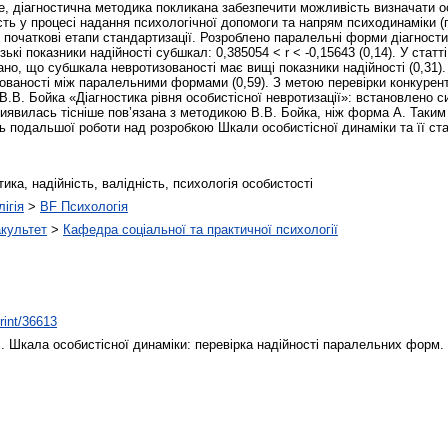
, діагностична методика покликана забезпечити можливість визначати ос
сть у процесі надання психологічної допомоги та напрям психодинаміки (п
 початкові етапи стандартизації. Розроблено паралельні форми діагности
ькі показники надійності субшкал: 0,385054 ˂ r ˂ -0,15643 (0,14). У стат
овано, що субшкала невротизованості має вищі показники надійності (0,3
ованості між паралельними формами (0,59). З метою перевірки конкурентн
В.В. Бойка «Діагностика рівня особистісної невротизації»: встановлено с
иявилась тісніше пов’язана з методикою В.В. Бойка, ніж форма А. Таким
ь подальшої роботи над розробкою Шкали особистісної динаміки та її ста
ика, надійність, валідність, психологія особистості
ігія
>
BF Психологія
акультет
>
Кафедра соціальної та практичної психології
print/36613
.
Шкала особистісної динаміки: перевірка надійності паралельних форм.