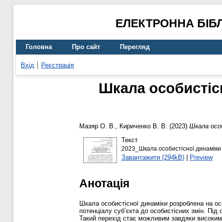
ЕЛЕКТРОННА БІБ
Головна
Про сайт
Перегляд
Вхід
Реєстрація
Шкала особистісн
Мазяр О. В.
,
Кириченко В. В.
(2023)
Шкала особ
Текст
2023_Шкала особистісної динаміки
Завантажити (294kB)
|
Preview
Анотація
Шкала особистісної динаміки розроблена на осн
потенціалу суб’єкта до особистісних змін. Під 
Такий перехід стає можливим завдяки високим 