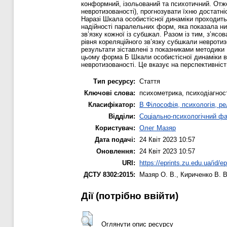
конформний, ізольований та психотичний. Отже
невротизованості), прогнозувати їхню достатні
Наразі Шкала особистісної динаміки проходить
надійності паралельних форм, яка показала низ
зв’язку кожної із субшкал. Разом із тим, з’яс
рівня кореляційного зв’язку субшкали невротиз
результати зіставлені з показниками методики 
цьому форма Б Шкали особистісної динаміки в
невротизованості. Це вказує на перспективніст
Тип ресурсу:
Стаття
Ключові слова:
психометрика, психодіагност
Класифікатор:
B Філософія, психологія, рел
Відділи:
Соціально-психологічний ф
Користувач:
Олег Мазяр
Дата подачі:
24 Квіт 2023 10:57
Оновлення:
24 Квіт 2023 10:57
URI:
https://eprints.zu.edu.ua/id/e
ДСТУ 8302:2015:
Мазяр О. В.
,
Кириченко В. В
Дії ​​(потрібно ввійти)
Оглянути опис ресурсу