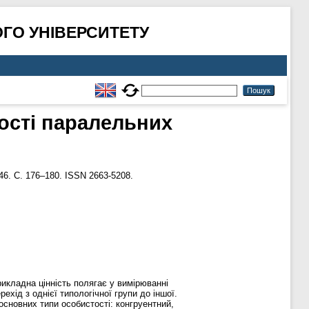
ГО УНІВЕРСИТЕТУ
ності паралельних
46. С. 176–180. ISSN 2663-5208.
рикладна цінність полягає у вимірюванні
ехід з однієї типологічної групи до іншої.
сновних типи особистості: конгруентний,