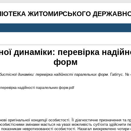
ЛІОТЕКА ЖИТОМИРСЬКОГО ДЕРЖАВНО
ої динаміки: перевірка надій
форм
истісної динаміки: перевірка надійності паралельних форм.
Габітус. № 
 перевірка надійності паралельних форм.pdf
ові оригінальної концепції особистості. Її діагностичне призначення та п
особистісними змінами мається на увазі можливість суб’єкта здійснити пер
показникам невротизованості особистості. Назагал виокремлено чотири о