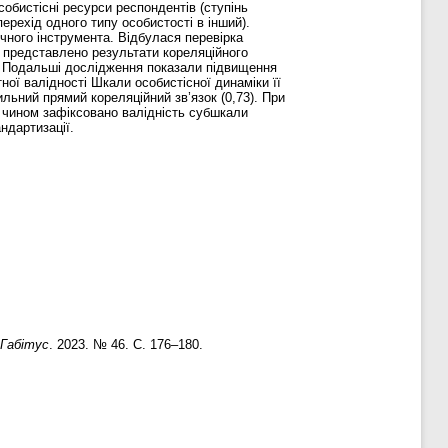
обистісні ресурси респондентів (ступінь
ерехід одного типу особистості в інший).
чного інструмента. Відбулася перевірка
ті представлено результати кореляційного
1). Подальші дослідження показали підвищення
ої валідності Шкали особистісної динаміки її
ильний прямий кореляційний зв’язок (0,73). При
 чином зафіксовано валідність субшкали
ндартизації.
Габітус
. 2023. № 46. С. 176–180.