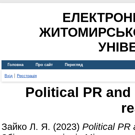
ЕЛЕКТРОН
ЖИТОМИРСЬК
УНІВ
Головна
Про сайт
Перегляд
Вхід
Реєстрація
Political PR and
re
Зайко Л. Я.
(2023)
Political PR 