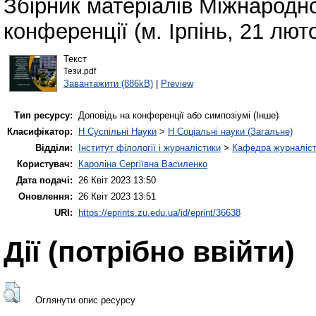
Збірник матеріалів Міжнародно
конференції (м. Ірпінь, 21 люто
Текст
Тези.pdf
Завантажити (886kB)
|
Preview
Тип ресурсу:
Доповідь на конференції або симпозіумі (Інше)
Класифікатор:
H Суспільні Науки
>
H Соціальні науки (Загальне)
Відділи:
Інститут філології і журналістики
>
Кафедра журналіст
Користувач:
Кароліна Сергіївна Василенко
Дата подачі:
26 Квіт 2023 13:50
Оновлення:
26 Квіт 2023 13:51
URI:
https://eprints.zu.edu.ua/id/eprint/36638
Дії ​​(потрібно ввійти)
Оглянути опис ресурсу